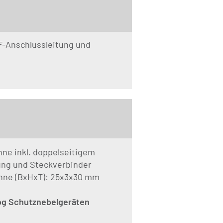
F-Anschlussleitung und
ne inkl. doppelseitigem
ung und Steckverbinder
nne (BxHxT): 25x3x30 mm
Fog Schutznebelgeräten