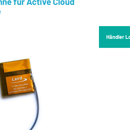
e für Active Cloud
e
Händler L