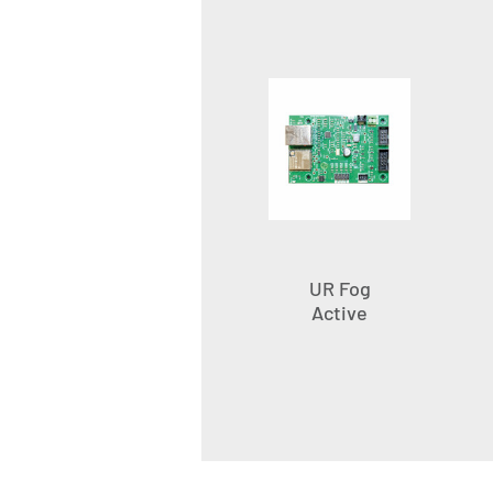
UR Fog
Active
Cloud
Erweiterungsplatine
LAN/WLAN