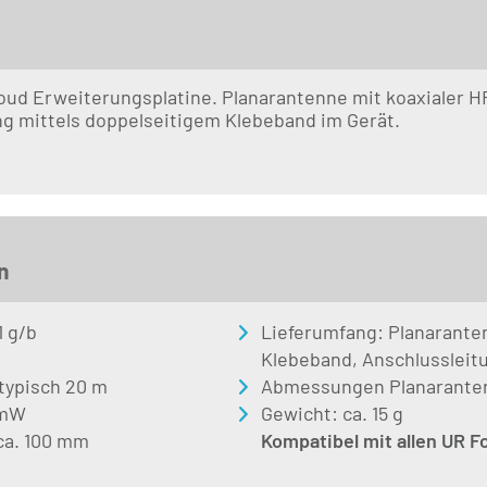
ud Erweiterungsplatine. Planarantenne mit koaxialer H
g mittels doppelseitigem Klebeband im Gerät.
n
1 g/b
Lieferumfang: Planaranten
Klebeband, Anschlussleit
typisch 20 m
Abmessungen Planarante
 mW
Gewicht: ca. 15 g
ca. 100 mm
Kompatibel mit allen UR 