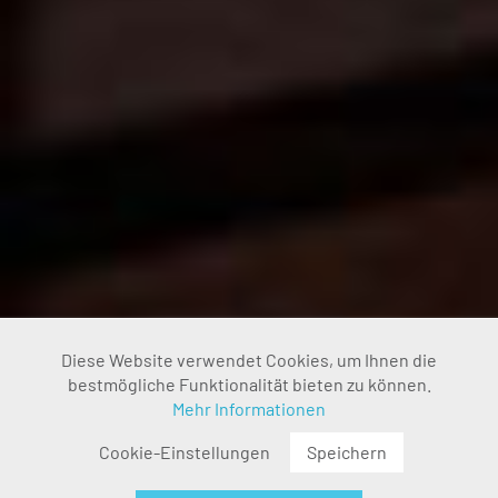
Aktiv
Diese Website verwendet Cookies, um Ihnen die
Funktionale
bestmögliche Funktionalität bieten zu können.
Mehr Informationen
Inaktiv
Marketing
Cookie-Einstellungen
Speichern
Inaktiv
Tracking