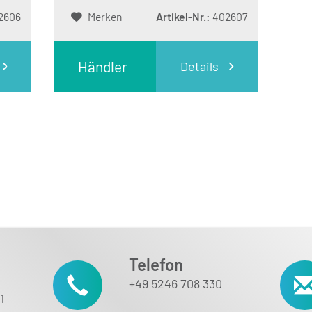
2606
Merken
Artikel-Nr.:
402607
Händler
Details
Login
Telefon
+49 5246 708 330
1