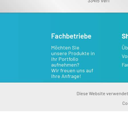
33415 Verl
Fachbetriebe
S
Möchten Sie
Üb
unsere Produkte in
Vo
Ihr Portfolio
aufnehmen?
Fa
Wir freuen uns auf
Ihre Anfrage!
Kontakt
Diese Website verwendet 
Funktionale
Co
Marketing
Tracking