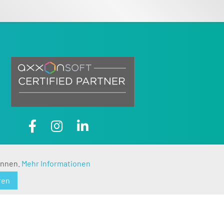
Aktiv
önnen.
Mehr Informationen
ren
Inaktiv
Inaktiv