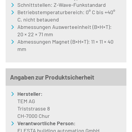
Schnittstellen: Z-Wave-Funkstandard
Betriebstemperaturbereich: 0° C bis +40°
C, nicht betauend
Abmessungen Auswerteeinheit (B×H×T):
20 × 22 × 71 mm
Abmessungen Magnet (B×H×T): 11 × 11 × 40
mm
Angaben zur Produktsicherheit
Hersteller:
TEM AG
Triststrasse 8
CH-7000 Chur
Verantwortliche Person:
ELESTA building automation GmbH