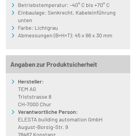
Betriebstemperatur: -40° C bis +70° C
Einbaulage: Senkrecht, Kabeleinführung
unten
Farbe: Lichtgrau
Abmessungen (B×H×T): 45 x 66 x 30 mm
Angaben zur Produktsicherheit
Hersteller:
TEM AG
Triststrasse 8
CH-7000 Chur
Verantwortliche Person:
ELESTA building automation GmbH
August-Borsig-Str. 9
78467 Konstanz