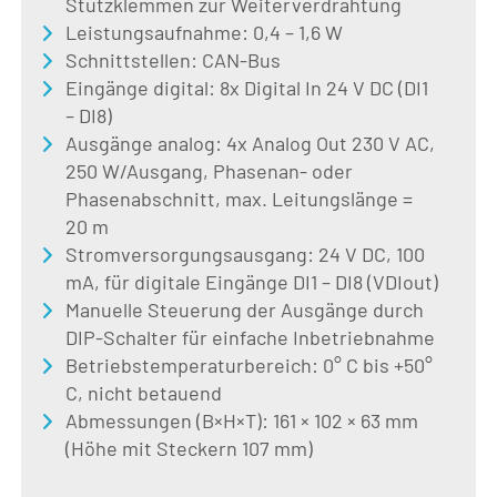
Stützklemmen zur Weiterverdrahtung
Leistungsaufnahme: 0,4 – 1,6 W
Schnittstellen: CAN-Bus
Eingänge digital: 8x Digital In 24 V DC (DI1
– DI8)
Ausgänge analog: 4x Analog Out 230 V AC,
250 W/Ausgang, Phasenan- oder
Phasenabschnitt, max. Leitungslänge =
20 m
Stromversorgungsausgang: 24 V DC, 100
mA, für digitale Eingänge DI1 – DI8 (VDIout)
Manuelle Steuerung der Ausgänge durch
DIP-Schalter für einfache Inbetriebnahme
Betriebstemperaturbereich: 0° C bis +50°
C, nicht betauend
Abmessungen (B×H×T): 161 × 102 × 63 mm
(Höhe mit Steckern 107 mm)