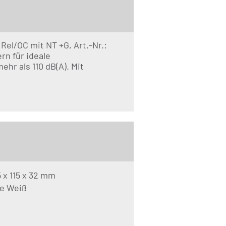
el/OC mit NT +G, Art.-Nr.:
rn für ideale
hr als 110 dB(A). Mit
 x 115 x 32 mm
be Weiß