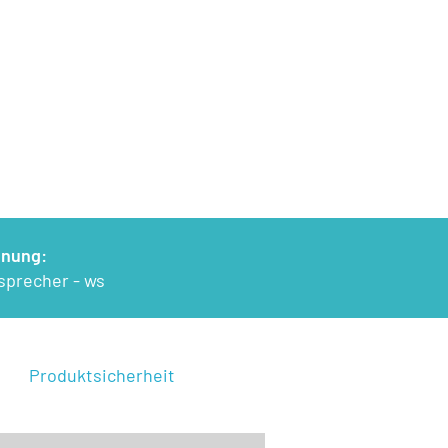
hnung:
tsprecher - ws
Produktsicherheit