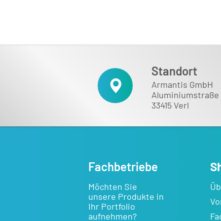
Händler Login
Standort
Armantis GmbH
Aluminiumstraße 
33415 Verl
Fachbetriebe
S
Möchten Sie
Üb
unsere Produkte in
Vo
Ihr Portfolio
aufnehmen?
Fa