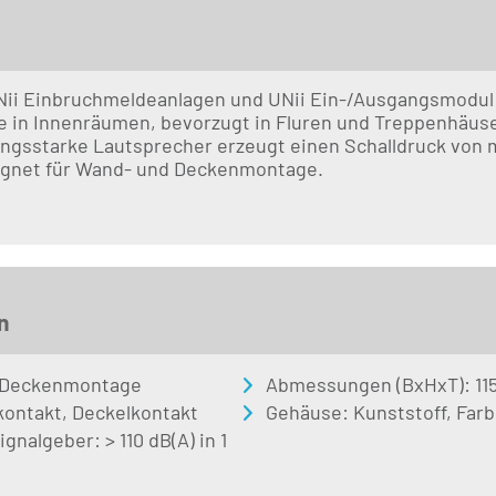
UNii Einbruchmeldeanlagen und UNii Ein-/Ausgangsmodul R
e in Innenräumen, bevorzugt in Fluren und Treppenhäuse
ungsstarke Lautsprecher erzeugt einen Schalldruck von me
gnet für Wand- und Deckenmontage.
n
 Deckenmontage
Abmessungen (BxHxT): 115
ontakt, Deckelkontakt
Gehäuse: Kunststoff, Far
gnalgeber: > 110 dB(A) in 1