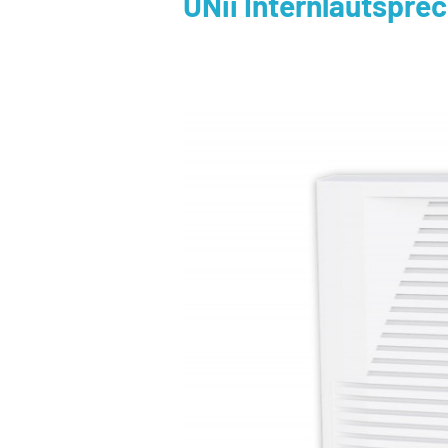
UNii Internlautsprec