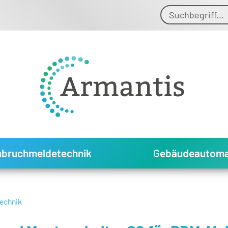
nbruchmeldetechnik
Gebäudeautoma
echnik