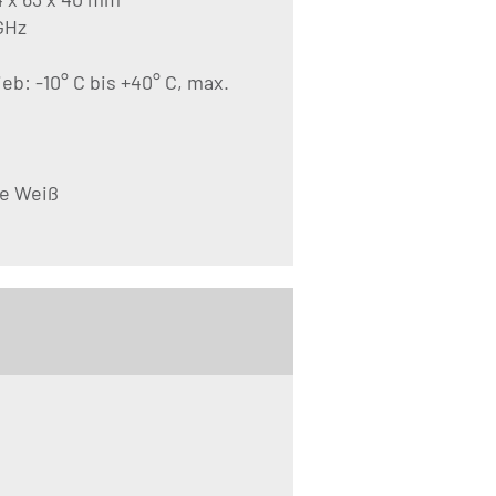
GHz
: -10° C bis +40° C, max.
be Weiß