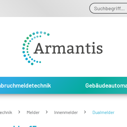
nbruchmeldetechnik
Gebäudeautoma
echnik
Melder
Innenmelder
Dualmelder