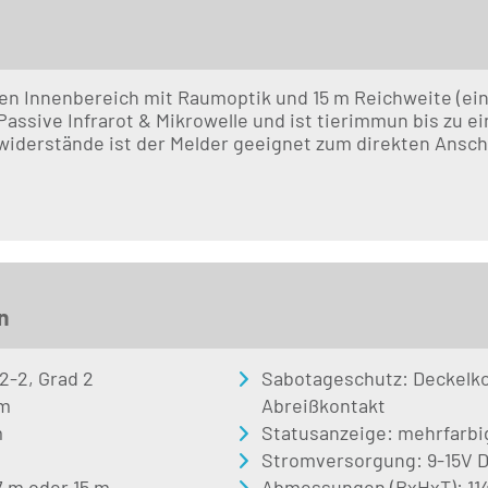
n Innenbereich mit Raumoptik und 15 m Reichweite (einst
assive Infrarot & Mikrowelle und ist tierimmun bis zu e
iderstände ist der Melder geeignet zum direkten Anschlu
n
-2-2, Grad 2
Sabotageschutz: Deckelkon
 m
Abreißkontakt
m
Statusanzeige: mehrfarbi
Stromversorgung: 9-15V D
7 m oder 15 m
Abmessungen (BxHxT): 114