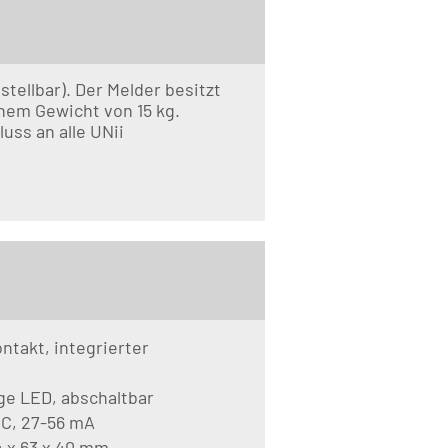
ellbar). Der Melder besitzt
inem Gewicht von 15 kg.
ss an alle UNii
takt, integrierter
ge LED, abschaltbar
C, 27-56 mA
 x 63 x 40 mm