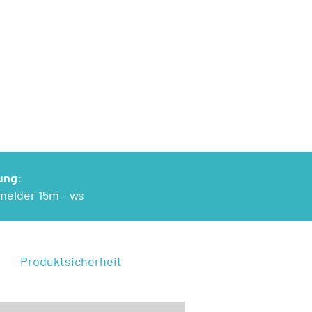
ung:
elder 15m - ws
Produktsicherheit