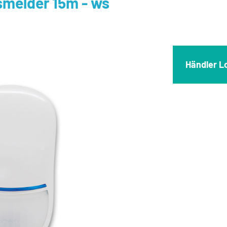
melder 15m - ws
Händler L