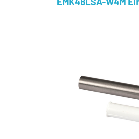
EMK48LSA-W4M Ein