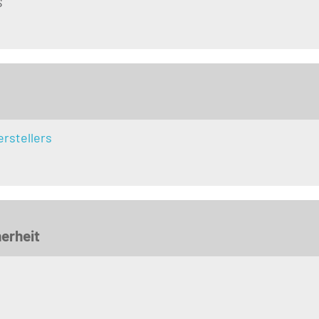
S
rstellers
erheit