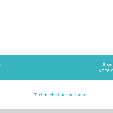
:
Beze
VDE6:9
n
Technische Informationen