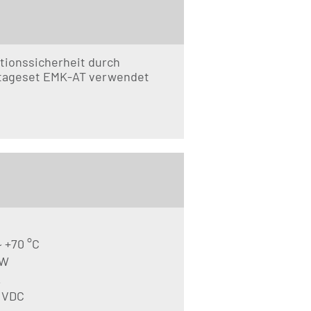
ionssicherheit durch
ntageset EMK-AT verwendet
 +70 °C
 W
A
0 VDC