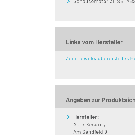
Gehäusematerial: SB, AB
Links vom Hersteller
Zum Downloadbereich des He
Angaben zur Produktsich
Hersteller:
Acre Security
Am Sandfeld 9