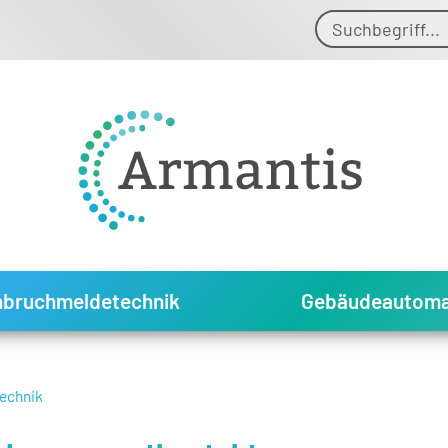
nbruchmeldetechnik
Gebäudeautoma
echnik