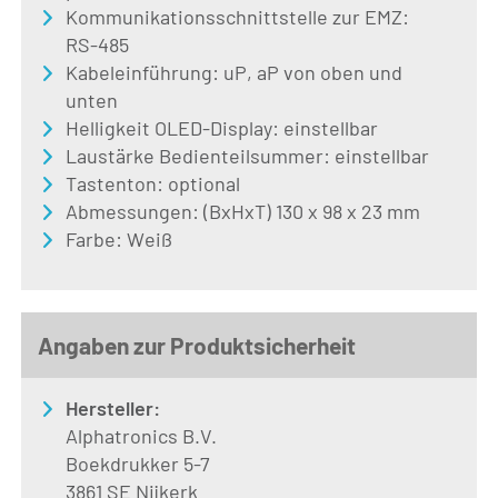
Kommunikationsschnittstelle zur EMZ:
RS-485
Kabeleinführung:
uP
,
aP
von oben und
unten
Helligkeit OLED-Display: einstellbar
Laustärke Bedienteilsummer: einstellbar
Tastenton: optional
Abmessungen: (
BxHxT
) 1
30
x
98
x
23
mm
Farbe:
W
eiß
Angaben zur Produktsicherheit
Hersteller:
Alphatronics B.V.
Boekdrukker 5-7
3861 SE Nijkerk