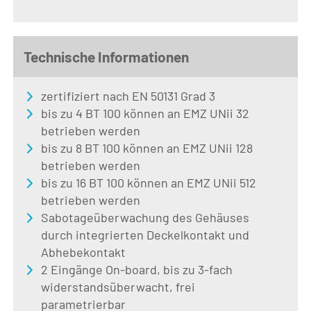
Technische Informationen
zertifiziert nach EN 50131 Grad 3
b
is zu 4
BT 100
k
önnen
an EMZ
UNii
32
betrieben werden
b
is zu 8 BT 100 können an EMZ
UNii
128
betrieben werden
b
is zu 16 BT 100 können an EMZ
UNii
512
betrieben werden
Sabotageüberwachung des Gehäuses
durch integrierten Deckelkontakt
und
A
b
hebekontakt
2 Eingänge On-board, bis zu 3-fach
widerstandsüberwacht, frei
parametrierbar