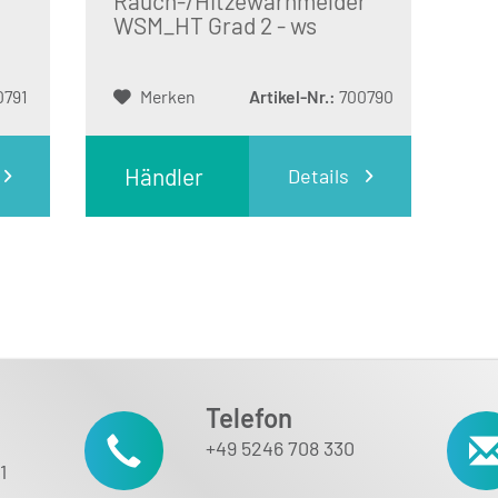
Rauch-/Hitzewarnmelder
WSM_HT Grad 2 - ws
0791
Merken
Artikel-Nr.:
700790
Händler
Details
Login
Telefon
+49 5246 708 330
1