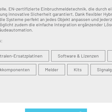
lle, EN-zertifizierte Einbruchmeldetechnik, die durch e
ung innovative Sicherheit garantiert. Dank flexibler Hy
die Systeme perfekt an jedes Objekt anpassen und jeder
öglicht zudem die einfache Integration ergänzender Lö
äudeautomation.
s:
tralen-Ersatzplatinen
Software & Lizenzen
kkomponenten
Melder
Kits
Signal