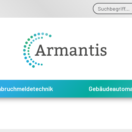
nbruchmeldetechnik
Gebäudeautoma