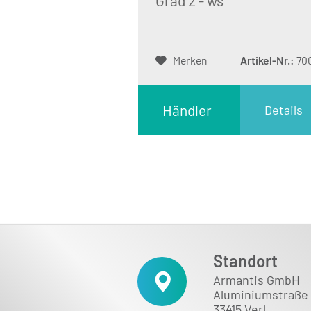
Grad 2 - ws
Merken
Artikel-Nr.:
70
Händler
Details
Login
Standort
Armantis GmbH
Aluminiumstraße 
33415 Verl