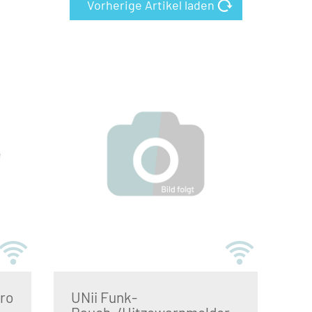
Vorherige Artikel laden
ro
UNii Funk-