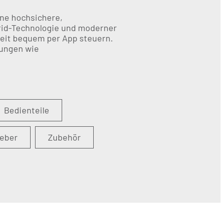
ine hochsichere,
brid-Technologie und moderner
zeit bequem per App steuern.
sungen wie
Bedienteile
geber
Zubehör